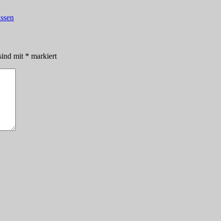
assen
sind mit
*
markiert